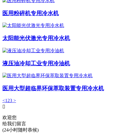
医用粉碎机专用冷水机
太阳能光伏激光专用冷水机
液压油冷却工业专用冷油机
医用大型超临界环保萃取装置专用冷水机
<
1
2
3
>

欢迎您
给我们留言
(24小时随时恭候)